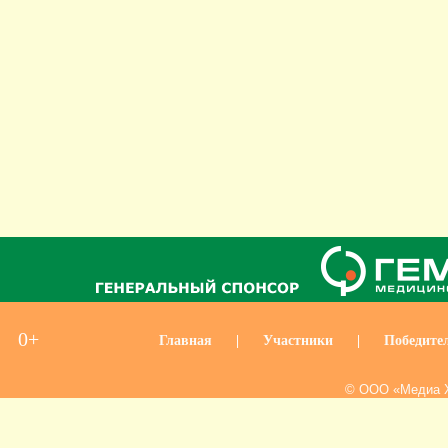
0+
Главная
|
Участники
|
Победите
© ООО «Медиа Х